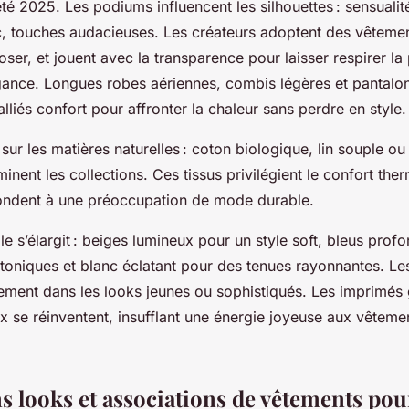
té 2025. Les podiums influencent les silhouettes : sensuali
ic, touches audacieuses. Les créateurs adoptent des vêtemen
ser, et jouent avec la transparence pour laisser respirer la
égance. Longues robes aériennes, combis légères et pantalo
lliés confort pour affronter la chaleur sans perdre en style.
 sur les matières naturelles : coton biologique, lin souple o
nent les collections. Ces tissus privilégient le confort ther
pondent à une préoccupation de mode durable.
ale s’élargit : beiges lumineux pour un style soft, bleus prof
toniques et blanc éclatant pour des tenues rayonnantes. Le
ement dans les looks jeunes ou sophistiqués. Les imprimés 
ux se réinventent, insufflant une énergie joyeuse aux vêteme
s looks et associations de vêtements pour