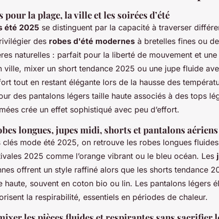
 pour la plage, la ville et les soirées d’été
s été 2025
se distinguent par la capacité à traverser différ
rivilégier des
robes d'été modernes
à bretelles fines ou d
res naturelles : parfait pour la liberté de mouvement et une 
En ville, mixer un short tendance 2025 ou une jupe fluide av
ort tout en restant élégante lors de la hausse des températu
our des pantalons légers taille haute associés à des tops lé
mées crée un effet sophistiqué avec peu d’effort.
obes longues, jupes midi, shorts et pantalons aériens
s clés mode été 2025, on retrouve les robes longues fluide
tivales 2025 comme l’orange vibrant ou le bleu océan. Les
nnes offrent un style raffiné alors que les shorts tendance 
e haute, souvent en coton bio ou lin. Les pantalons légers é
orisent la respirabilité, essentiels en périodes de chaleur.
ixer les pièces fluides et respirantes sans sacrifier l