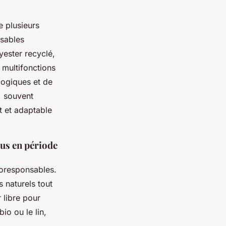
 plusieurs
sables
yester recyclé,
 multifonctions
logiques et de
, souvent
t et adaptable
sus en période
coresponsables.
 naturels tout
r libre pour
io ou le lin,