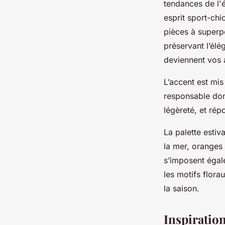
tendances de l'é
esprit sport-ch
pièces à superpo
préservant l’él
deviennent vos a
L’accent est mis
responsable domi
légèreté, et ré
La palette estiv
la mer, oranges 
s’imposent égal
les motifs flora
la saison.
Inspiration