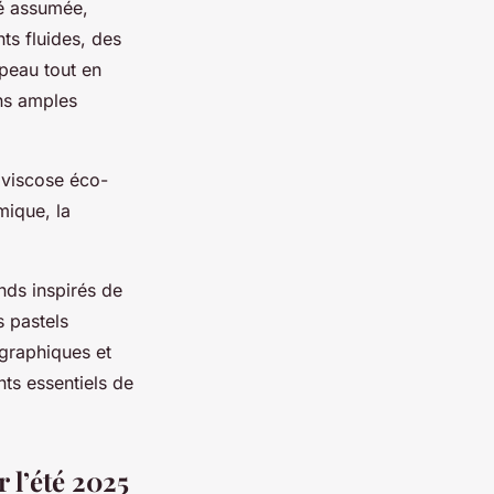
té assumée,
ts fluides, des
 peau tout en
ns amples
u viscose éco-
mique, la
onds inspirés de
s pastels
graphiques et
nts essentiels de
 l’été 2025