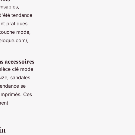
ensables,
 d'été tendance
ant pratiques.
a touche mode,
reloque.com/,
ns accessoires
 pièce clé mode
size, sandales
 tendance se
s imprimés. Ces
ment
in