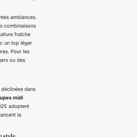
entes ambiances.
es combinaisons
allure fraîche
ec un top léger
res. Pour les
gers ou des
s déclinées dans
jupes midi
2025 adoptent
lancent la
e style