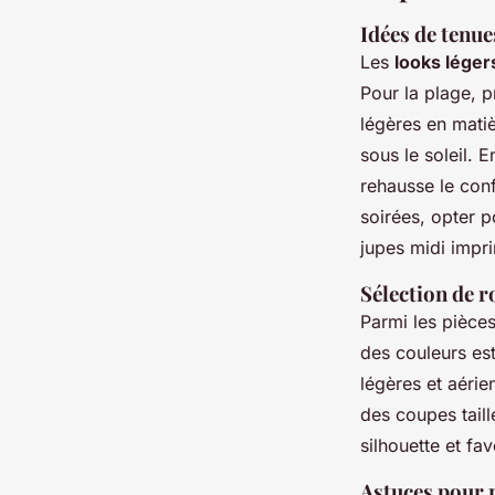
Idées de tenues
Les
looks léger
Pour la plage, p
légères en matiè
sous le soleil. 
rehausse le conf
soirées, opter p
jupes midi impri
Sélection de r
Parmi les pièce
des couleurs es
légères et aérie
des coupes taill
silhouette et fav
Astuces pour m