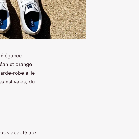
 élégance
céan et orange
garde-robe allie
s estivales, du
look adapté aux