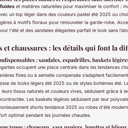
fluides
et matières naturelles pour maximiser le confort : m
avec un top léger dans des couleurs pastel été 2025 ou choi
gères à motifs floraux pour renouveler la garde-robe. Acce
our l'été et des sandales élégantes parfait le look sans l’alo
 et chaussures : les détails qui font la di
indispensables : sandales, espadrilles, baskets légère
égantes occupent une place centrale dans les tendances cha
anières fines ou à semelle compensée s’adaptent facilement 
agisse de looks légers été 2025 ou de styles bohèmes été. L
leurs tissus naturels et couleurs vives, séduisent grâce à le
contractée. Les baskets légères séduisent par leur polyvale
onieusement shorts tendance 2025 ou robes d'été moderne
fort optimal pendant les journées chaudes.
une tenue : chapeaux, sacs paniers, lunettes et bijoux 