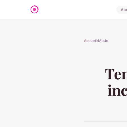
Acc
Accueil
›
Mode
Ten
in