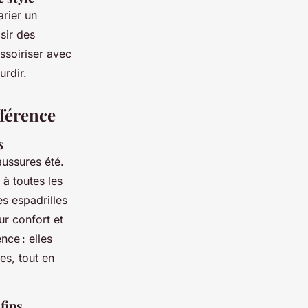
arier un
sir des
ssoiriser avec
urdir.
fférence
s
ussures été.
à toutes les
es espadrilles
ur confort et
nce : elles
s, tout en
fins