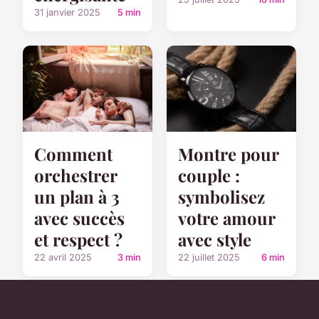
31 janvier 2025
5 min
Comment
Montre pour
orchestrer
couple :
un plan à 3
symbolisez
avec succès
votre amour
et respect ?
avec style
22 avril 2025
3 min
22 juillet 2025
6 min