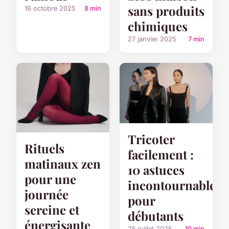
sans produits
16 octobre 2025
8 min
chimiques
27 janvier 2025
7 min
Tricoter
Rituels
facilement :
matinaux zen
10 astuces
pour une
incontournables
journée
pour
sereine et
débutants
énergisante
25 juillet 2025
10 min